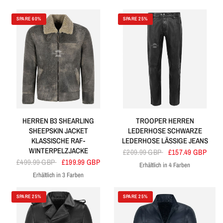
Schmutziges Braun
Bräunen
Orange
Rot
Türkis
Gelb
SPARE 60%
SPARE 25%
HERREN B3 SHEARLING
TROOPER HERREN
SHEEPSKIN JACKET
LEDERHOSE SCHWARZE
KLASSISCHE RAF-
LEDERHOSE LÄSSIGE JEANS
WINTERPELZJACKE
£209.99 GBP
£157.49 GBP
£499.99 GBP
£199.99 GBP
Erhältlich in 4 Farben
Schwarz
Kirsche
Grüner Jahrgang
Braun
Erhältlich in 3 Farben
Jahrgang
Schwarz
Cenepese
SPARE 25%
SPARE 25%