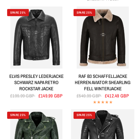
Kirsche
Marine
Weiss
Schwarz
SPARE 25%
SPARE 25%
ELVIS PRESLEY LEDERJACKE
RAF B3 SCHAFFELLJACKE
SCHWARZ NAPA RETRO
HERREN AVIATOR SHEARLING
ROCKSTAR JACKE
FELL WINTERJACKE
£199.99 GBP
£149.99 GBP
£549.99 GBP
£412.49 GBP
SPARE 25%
SPARE 25%