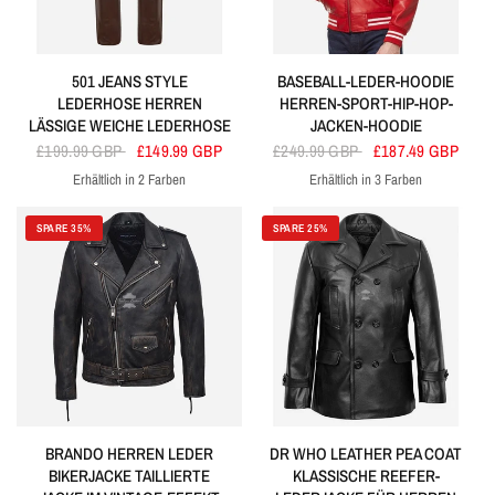
501 JEANS STYLE
BASEBALL-LEDER-HOODIE
LEDERHOSE HERREN
HERREN-SPORT-HIP-HOP-
LÄSSIGE WEICHE LEDERHOSE
JACKEN-HOODIE
£199.99 GBP
£149.99 GBP
£249.99 GBP
£187.49 GBP
Erhältlich in 2 Farben
Erhältlich in 3 Farben
Braun
Schwarz
Rot
Blau
Schwarz
SPARE 35%
SPARE 25%
BRANDO HERREN LEDER
DR WHO LEATHER PEA COAT
BIKERJACKE TAILLIERTE
KLASSISCHE REEFER-