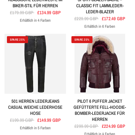
BIKER-STIL FÜR HERREN
CLASSIC FIT LAMMLEDER-
LEDER-BLAZER
£179.99 GBP
£134.99 GBP
£229.99 GBP
£172.49 GBP
Erhältlich in 4 Farben
Rot
Schwarz
Weiss
Himmelblau
Erhältlich in 6 Farben
Bräunen
Schwarze Bronze
Himmelblau
Braun
Blau
Schwarz
SPARE 25%
SPARE 25%
501 HERREN LEDERJEANS
PILOT 6 PUFFER JACKET
CASUAL WEICHE LEDERHOSE
GEFÜTTERTE FELL-HOODIE-
HOSE
BOMBER-LEDERJACKE FÜR
HERREN
£199.99 GBP
£149.99 GBP
£299.99 GBP
£224.99 GBP
Erhältlich in 5 Farben
Jahrgang
Weiss
Olive
Bräunen
Schmutziges Braun
Erhältlich in 4 Farben