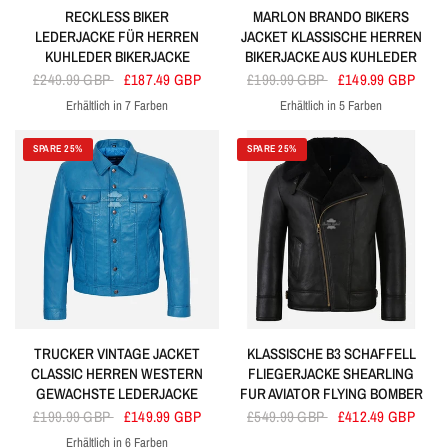
RECKLESS BIKER
MARLON BRANDO BIKERS
LEDERJACKE FÜR HERREN
JACKET KLASSISCHE HERREN
KUHLEDER BIKERJACKE
BIKERJACKE AUS KUHLEDER
£249.99 GBP
£187.49 GBP
£199.99 GBP
£149.99 GBP
Erhältlich in 7 Farben
Erhältlich in 5 Farben
Weiss
Marine
Olive
Bräunen
Kirsche
Blau
Schwarz
Kirsche
Blau
Rot
Olive
Marine
SPARE 25%
SPARE 25%
TRUCKER VINTAGE JACKET
KLASSISCHE B3 SCHAFFELL
CLASSIC HERREN WESTERN
FLIEGERJACKE SHEARLING
GEWACHSTE LEDERJACKE
FUR AVIATOR FLYING BOMBER
£199.99 GBP
£149.99 GBP
£549.99 GBP
£412.49 GBP
Erhältlich in 6 Farben