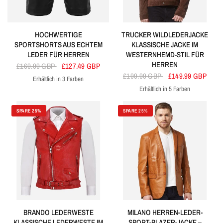
HOCHWERTIGE
TRUCKER WILDLEDERJACKE
SPORTSHORTS AUS ECHTEM
KLASSISCHE JACKE IM
LEDER FÜR HERREN
WESTERNHEMD-STIL FÜR
HERREN
£169.99 GBP
£127.49 GBP
£199.99 GBP
£149.99 GBP
Erhältlich in 3 Farben
Black
Red
Navy
Erhältlich in 5 Farben
Braun
Grün
Kirsche
Blau
Schwarz
SPARE 25%
SPARE 25%
BRANDO LEDERWESTE
MILANO HERREN-LEDER-
KLASSISCHE LEDERWESTE IM
SPORT-BLAZER-JACKE –