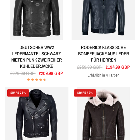
DEUTSCHER WW2
RODERICK KLASSISCHE
LEDERMANTEL SCHWARZ
BOMBERJACKE AUS LEDER
NIETEN PUNK ZWEIREIHER
FÜR HERREN
KUHLEDERJACKE
£259.99 GBP
£194.99 GBP
£279.99 GBP
£209.99 GBP
Erhältlich in 4 Farben
Marine
Braun
Schwarz
Kirsche
SPARE 25%
SPARE 49%