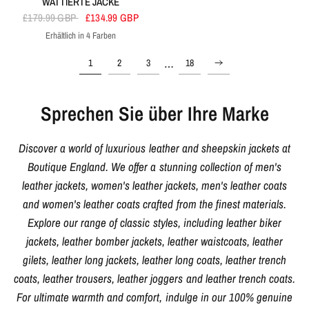
WATTIERTE JACKE
£179.99 GBP
£134.99 GBP
Erhältlich in 4 Farben
Schwarz
Bräunen
Marine
Braun
…
1
2
3
18
Sprechen Sie über Ihre Marke
Discover a world of luxurious leather and sheepskin jackets at
Boutique England. We offer a stunning collection of men's
leather jackets, women's leather jackets, men's leather coats
and women's leather coats crafted from the finest materials.
Explore our range of classic styles, including leather biker
jackets, leather bomber jackets, leather waistcoats, leather
gilets, leather long jackets, leather long coats, leather trench
coats, leather trousers, leather joggers and leather trench coats.
For ultimate warmth and comfort, indulge in our 100% genuine