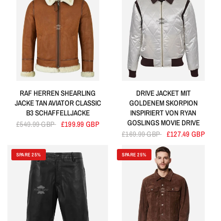
RAF HERREN SHEARLING
DRIVE JACKET MIT
JACKE TAN AVIATOR CLASSIC
GOLDENEM SKORPION
B3 SCHAFFELLJACKE
INSPIRIERT VON RYAN
GOSLINGS MOVIE DRIVE
£549.99 GBP
£199.99 GBP
£169.99 GBP
£127.49 GBP
SPARE 25%
SPARE 25%