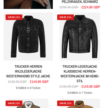
PELZKRAGEN, SCHWARZ
£299.99 GBP
£224.99 GBP
SPARE 25%
SPARE 25%
TRUCKER HERREN
TRUCKER-LEDERJACKE
WILDLEDERJACKE
KLASSISCHE HERREN-
WESTERNHEMD STYLE JACKE
WESTERNJACKE IM HEMD-
STIL
£199.99 GBP
£149.99 GBP
£199.99 GBP
£149.99 GBP
Erhältlich in 8 Farben
Schwarz
Grau
Lindgrün
Olive
Orange
Rosa
Rot
Himmelblau
Erhältlich in 7 Farben
Schwarz
Grau
Weiss
Blau
Olive
Himmelblau
Braun
SPARE 25%
SPARE 25%