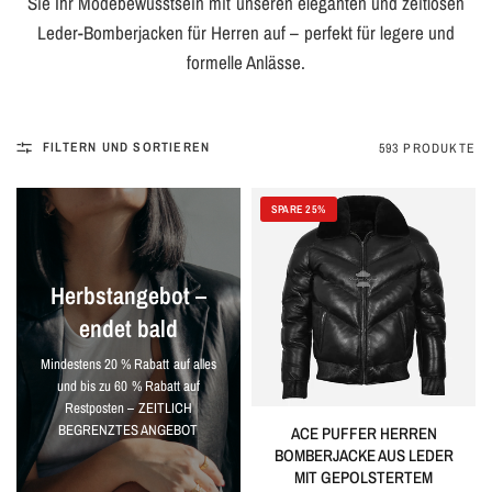
Sie Ihr Modebewusstsein mit unseren eleganten und zeitlosen
Leder-Bomberjacken für Herren auf – perfekt für legere und
formelle Anlässe.
FILTERN UND SORTIEREN
593 PRODUKTE
SPARE 25%
Herbstangebot –
endet bald
Mindestens 20 % Rabatt auf alles
und bis zu 60 % Rabatt auf
Restposten – ZEITLICH
BEGRENZTES ANGEBOT
ACE PUFFER HERREN
BOMBERJACKE AUS LEDER
MIT GEPOLSTERTEM