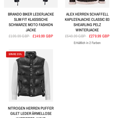
BRANDO BIKER LEDERJACKE
ALEX HERREN SCHAFFELL
SLIM FIT KLASSISCHE
KAPUZENJACKE CLASSIC B3
SCHWARZE MOTO FASHION
SHEARLING PELZ
JACKE
WINTERJACKE
£199.99 GBP
£149.99 GBP
£549.99 GBP
£279.99 GBP
Erhältlich in 2 Farben
Braun
Schwarz
SPARE 25%
NITROGEN HERREN PUFFER
GILET LEDER ÄRMELLOSE