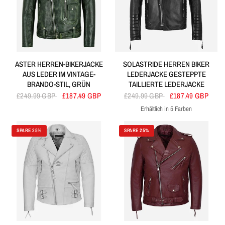
ASTER HERREN-BIKERJACKE
SOLASTRIDE HERREN BIKER
AUS LEDER IM VINTAGE-
LEDERJACKE GESTEPPTE
BRANDO-STIL, GRÜN
TAILLIERTE LEDERJACKE
£249.99 GBP
£187.49 GBP
£249.99 GBP
£187.49 GBP
Erhältlich in 5 Farben
Schwarz
Kirsche
Grau
Marine
Rot
SPARE 25%
SPARE 25%