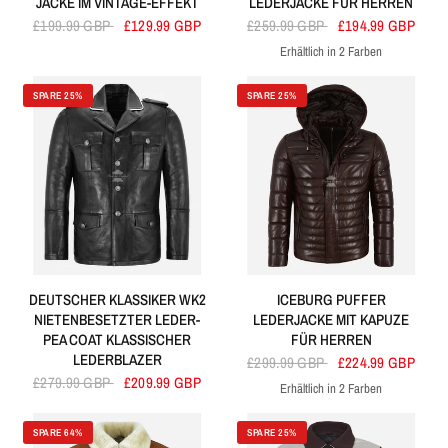
JACKE IM VINTAGE-EFFEKT
LEDERJACKE FÜR HERREN
£199.99 GBP
£129.99 GBP
£259.99 GBP
£194.99 GBP
Erhältlich in 2 Farben
Schwarz
Schwarze Bronze
SPARE 25%
SPARE 25%
DEUTSCHER KLASSIKER WK2
ICEBURG PUFFER
NIETENBESETZTER LEDER-
LEDERJACKE MIT KAPUZE
PEA COAT KLASSISCHER
FÜR HERREN
LEDERBLAZER
£299.99 GBP
£224.99 GBP
£279.99 GBP
£209.99 GBP
Erhältlich in 2 Farben
Braun
Schwarz
SPARE 64%
SPARE 25%