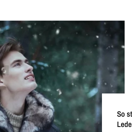
So s
Lede