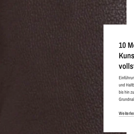
10 M
Kuns
voll
Einführun
und Haltb
bis hin 
Grundnahr
Weiterle