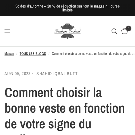
Soldes d'automne – 20 % de réduction sur tout le magasin ; durée
limitée
0
Maison
/
TOUS LES BLOGS
/
Comment choisir la bonne veste en fonction de votre signe du z
AUG 09, 2023
SHAHID IQBAL BUTT
Comment choisir la
bonne veste en fonction
de votre signe du